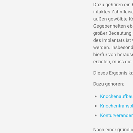
Dazu gehören ein 
intaktes Zahnflei
außen gewölbte Ko
Gegebenheiten ebe
großer Bedeutung 
des Implantats ist
werden. Insbesonde
hierfür von heraus
erzielen, muss die 
Dieses Ergebnis ka
Dazu gehören:
Knochenaufba
Knochentranspl
Konturveränder
Nach einer gründl