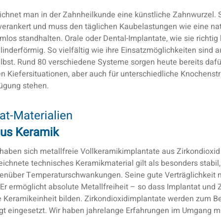
ichnet man in der Zahnheilkunde eine künstliche Zahnwurzel. S
verankert und muss den täglichen Kaubelastungen wie eine nat
los standhalten. Orale oder Dental-Implantate, wie sie richtig 
linderförmig. So vielfältig wie ihre Einsatzmöglichkeiten sind a
bst. Rund 80 verschiedene Systeme sorgen heute bereits dafür
len Kiefersituationen, aber auch für unterschiedliche Knochenst
ügung stehen.
at-Materialien
aus Keramik
haben sich metallfreie Vollkeramikimplantate aus Zirkondioxid .
ichnete technisches Keramikmaterial gilt als besonders stabil,
enüber Temperaturschwankungen. Seine gute Verträglichkeit
 Er ermöglicht absolute Metallfreiheit – so dass Implantat und
 Keramikeinheit bilden. Zirkondioxidimplantate werden zum Bei
gt eingesetzt. Wir haben jahrelange Erfahrungen im Umgang mi