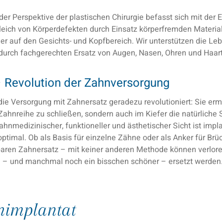
der Perspektive der plastischen Chirurgie befasst sich mit der E
eich von Körperdefekten durch Einsatz körperfremden Material
hier auf den Gesichts- und Kopfbereich. Wir unterstützen die Le
durch fachgerechten Ersatz von Augen, Nasen, Ohren und Haart
– Revolution der Zahnversorgung
ie Versorgung mit Zahnersatz geradezu revolutioniert: Sie ermö
 Zahnreihe zu schließen, sondern auch im Kiefer die natürliche S
ahnmedizinischer, funktioneller und ästhetischer Sicht ist impl
ptimal. Ob als Basis für einzelne Zähne oder als Anker für Brü
ren Zahnersatz – mit keiner anderen Methode können verlo
 – und manchmal noch ein bisschen schöner – ersetzt werden
nimplantat