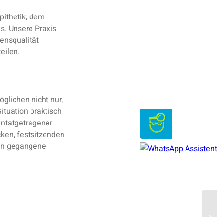
pithetik, dem
s. Unsere Praxis
bensqualität
eilen.
glichen nicht nur,
ituation praktisch
antatgetragener
cken, festsitzenden
ren gegangene
.