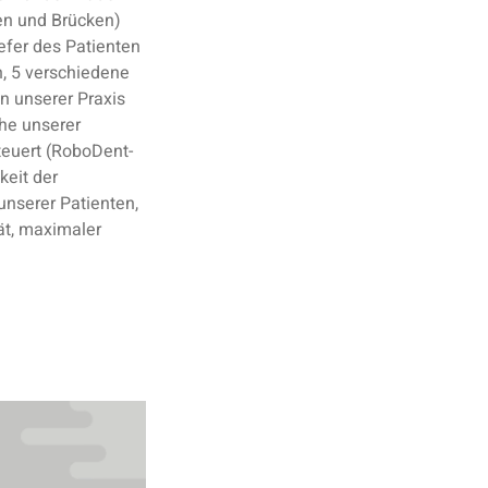
en und Brücken)
efer des Patienten
n, 5 verschiedene
n unserer Praxis
he unserer
teuert (RoboDent-
keit der
nserer Patienten,
ät, maximaler