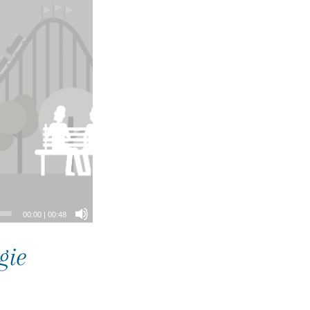
00:00
|
00:48
gie