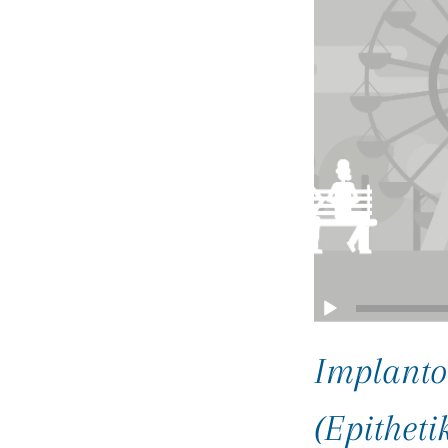
Implantol
(Epitheti