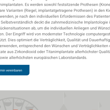
nimplantaten. Es werden sowohl festsitzende Prothesen (Kron
e Varianten (Riegel, implantatgetragene Prothesen) in den Ki
rwenden, je nach den individuellen Erfordernissen des Patiente
Selbstverständlich deckt die zahnmedizinische Implantologie i
Lückensituationen ab, um die individuellen Anliegen und Wünsc
len. Der Eingriff wird von modernster Technologie computerges
tzt. Dies optimiert die Verträglichkeit, Qualität und Dauerhaftig
 verwenden, entsprechend den Wünschen und Verträglichkeiten u
tate aus Zirkondioxid oder Titanimplantate allerhöchster Qualit
sowie allerhöchsten europäischen Laborstandards.
rmin vereinbaren